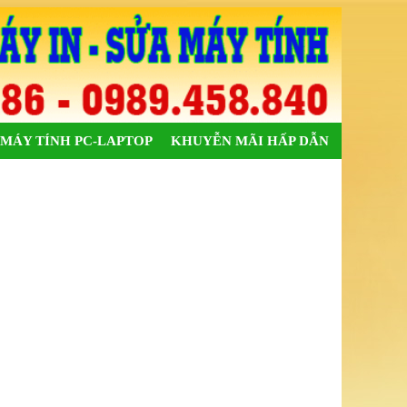
MÁY TÍNH PC-LAPTOP
KHUYỄN MÃI HẤP DẪN