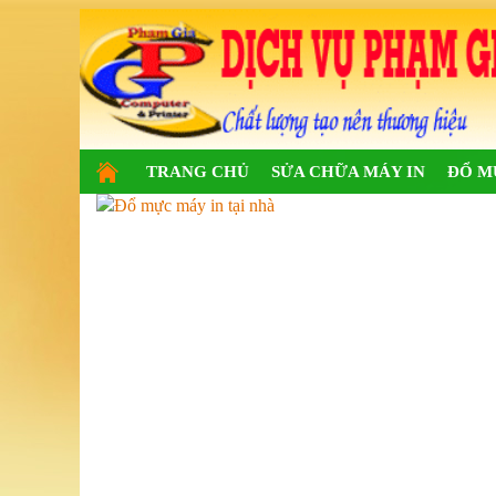
TRANG CHỦ
SỬA CHỮA MÁY IN
ĐỔ M