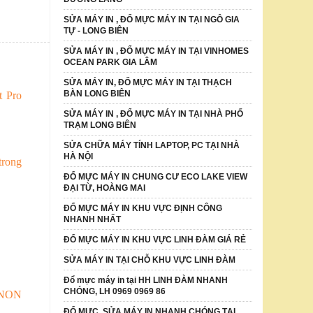
SỬA MÁY IN , ĐỔ MỰC MÁY IN TẠI NGÔ GIA
TỰ - LONG BIÊN
SỬA MÁY IN , ĐỔ MỰC MÁY IN TẠI VINHOMES
OCEAN PARK GIA LÂM
SỬA MÁY IN, ĐỔ MỰC MÁY IN TẠI THẠCH
BÀN LONG BIÊN
t Pro
SỬA MÁY IN , ĐỔ MỰC MÁY IN TẠI NHÀ PHỐ
TRẠM LONG BIÊN
SỬA CHỮA MÁY TÍNH LAPTOP, PC TẠI NHÀ
HÀ NỘI
rong
ĐỔ MỰC MÁY IN CHUNG CƯ ECO LAKE VIEW
ĐẠI TỪ, HOÀNG MAI
ĐỔ MỰC MÁY IN KHU VỰC ĐỊNH CÔNG
NHANH NHẤT
ĐỔ MỰC MÁY IN KHU VỰC LINH ĐÀM GIÁ RẺ
SỬA MÁY IN TẠI CHỖ KHU VỰC LINH ĐÀM
Đổ mực máy in tại HH LINH ĐÀM NHANH
CHÓNG, LH 0969 0969 86
NON
ĐỔ MỰC ,SỬA MÁY IN NHANH CHÓNG TẠI