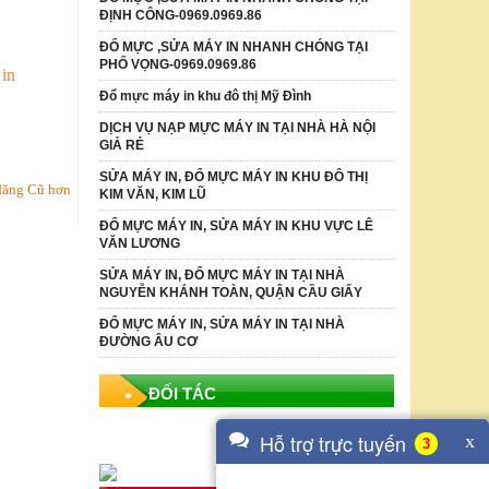
ĐỊNH CÔNG-0969.0969.86
ĐỔ MỰC ,SỬA MÁY IN NHANH CHÓNG TẠI
PHỐ VỌNG-0969.0969.86
in
Đổ mực máy in khu đô thị Mỹ Đình
DỊCH VỤ NẠP MỰC MÁY IN TẠI NHÀ HÀ NỘI
GIẢ RẺ
SỬA MÁY IN, ĐỔ MỰC MÁY IN KHU ĐÔ THỊ
đăng Cũ hơn
KIM VĂN, KIM LŨ
ĐỔ MỰC MÁY IN, SỬA MÁY IN KHU VỰC LÊ
VĂN LƯƠNG
SỬA MÁY IN, ĐỔ MỰC MÁY IN TẠI NHÀ
NGUYỄN KHÁNH TOÀN, QUẬN CẦU GIẤY
ĐỔ MỰC MÁY IN, SỬA MÁY IN TẠI NHÀ
ĐƯỜNG ÂU CƠ
ĐỐI TÁC
Hỗ trợ trực tuyến
x
4