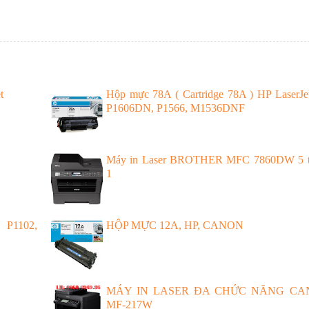
t
Hộp mực 78A ( Cartridge 78A ) HP LaserJe
P1606DN, P1566, M1536DNF
Máy in Laser BROTHER MFC 7860DW 5 t
1
 P1102,
HỘP MỰC 12A, HP, CANON
MÁY IN LASER ĐA CHỨC NĂNG CA
MF-217W