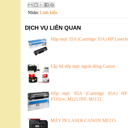
Nhãn:
Linh kiện
DỊCH VỤ LIÊN QUAN
Hộp mực 35A (Cartridge 35A) HP LaserJe
Lắp bộ tiếp mực ngoài dòng Canon
Hộp mực 85A (Cartridge 85A) HP
P1102w, M1212NF, M1132
MÁY IN LASER CANON MF215