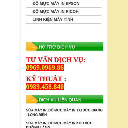
ĐỔ MỰC MÁY IN EPSON
ĐỔ MỰC MÁY IN RICOH
LINH KIỆN MÁY TÍNH
HỖ TRỢ DỊCH VỤ
TƯ VẤN DỊCH VỤ:
0969.0969.86
KỸ THUẬT :
0989.458.840
DỊCH VỤ LIÊN QUAN
SỬA MÁY IN, ĐỔ MỰC MÁY IN TẠI ĐỨC GIANG
- LONG BIÊN
SỬA MÁY IN, ĐỔ MỰC MÁY IN KHU VỰC
ĐƯỜNG LÁNG