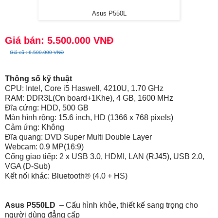
Asus P550L
Giá bán: 5.500.000 VNĐ
Giá cũ : 6.500.000 VNĐ
Thông số kỹ thuật
CPU:
Intel, Core i5 Haswell, 4210U, 1.70 GHz
RAM:
DDR3L(On board+1Khe), 4 GB, 1600 MHz
Đĩa cứng:
HDD, 500 GB
Màn hình rộng:
15.6 inch, HD (1366 x 768 pixels)
Cảm ứng:
Không
Đĩa quang:
DVD Super Multi Double Layer
Webcam:
0.9 MP(16:9)
Cổng giao tiếp:
2 x USB 3.0, HDMI, LAN (RJ45), USB 2.0,
VGA (D-Sub)
Kết nối khác:
Bluetooth® (4.0 + HS)
Asus P550LD
– Cấu hình khỏe, thiết kế sang trọng cho
người dùng đẳng cấp