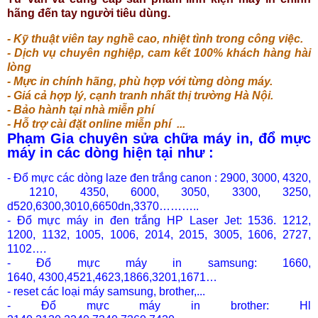
hãng
đến tay người tiêu dùng.
- Kỹ thuật viên tay nghề cao, nhiệt tình trong công việc.
- Dịch vụ chuyên nghiệp, cam kết 100% khách hàng hài
lòng
- Mực in chính hãng, phù hợp với từng dòng máy.
- Giá cả hợp lý, cạnh tranh nhất thị trường Hà Nội.
- Bảo hành tại nhà miễn phí
- H
ỗ tr
ợ c
ài
đ
ặt online mi
ễn ph
í ...
Phạm Gia chuyên sửa chữa máy in, đổ mực
máy in các dòng hiện tại như :
- Đổ mực các dòng laze đen trắng canon : 2900, 3000, 4320,
1210, 4350, 6000, 3050, 3300, 3250,
d520,
6300,3010,6650dn,3370………..
- Đổ mực máy in đen trắng HP Laser Jet: 1536. 1212,
1200,
1132, 1005, 1006, 2014, 2015, 3005, 1606, 2727,
1102….
- Đổ mực máy in samsung: 1660,
1640,
4300,4521,4623,1866,3201,1671
…
- reset các loại máy samsung, brother,...
- Đổ mực máy in brother: Hl