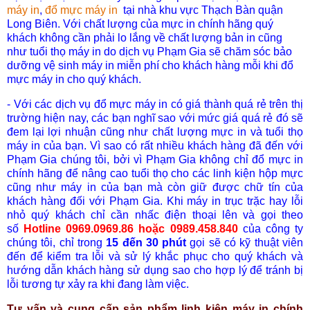
máy in
,
đổ mực máy in
tại nhà khu vực Th
ạch B
àn
quận
Long Biên. Với chất lượng của mực in chính hãng quý
khách không cần phải lo lắng về chất lượng bản in cũng
như tuổi thọ máy in do dịch vụ Phạm Gia sẽ chăm sóc bảo
dưỡng vệ sinh máy in miễn phí cho khách hàng mỗi khi đổ
mực máy in cho quý khách.
- Với các dịch vụ đổ mực máy in có giá thành quá rẻ trên thị
trường hiện nay, các bạn nghĩ sao với mức giá quá rẻ đó sẽ
đem lại lợi nhuận cũng như chất lượng mực in và tuổi thọ
máy in của bạn. Vì sao có rất nhiều khách hàng đã đến với
Phạm Gia chúng tôi, bởi vì Phạm Gia không chỉ đổ mực in
chính hãng để nâng cao tuổi thọ cho các linh kiện hộp mực
cũng như máy in của bạn mà còn giữ được chữ tín của
khách hàng đối với Phạm Gia. Khi máy in trục trặc hay lỗi
nhỏ quý khách chỉ cần nhấc điện thoại lên và gọi theo
số
Hotline 0969.0969.86 hoặc 0989.458.840
của công ty
chúng tôi, chỉ trong
15 đến 30 phút
gọi sẽ có kỹ thuật viên
đến để kiểm tra lỗi và sử lý khắc phục cho quý khách và
hướng dẫn khách hàng sử dụng sao cho hợp lý để tránh bị
lỗi tương tự xảy ra khi đang làm việc.
Tư vấn và cung cấp sản phẩm linh kiện máy in chính