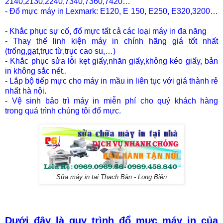
2140,2130,2240,7340,7360,7420…
- Đổ mực máy in Lexmark: E120, E 150, E250, E320,3200…
- Khắc phục sự cố, đổ mực tất cả các loại máy in đa năng
- Thay thế linh kiện máy in chính hãng giá tốt nhất
(trống,gạt,trục từ,trục cao su,…)
- Khắc phục sửa lỗi kẹt giấy,nhăn giấy,không kéo giấy,
bản
in không sắc nét..
- Lắp bộ tiếp mực cho máy in mầu in liên tục với giá thành
rẻ
nhất hà nội.
- Vệ sinh bảo trì máy in miễn phí cho quý khách hàng
trong
quá trình chúng tôi đổ mực.
Sửa máy in tại Thạch Bàn - Long Biên
Dưới đây là quy trình đổ mực máy in của