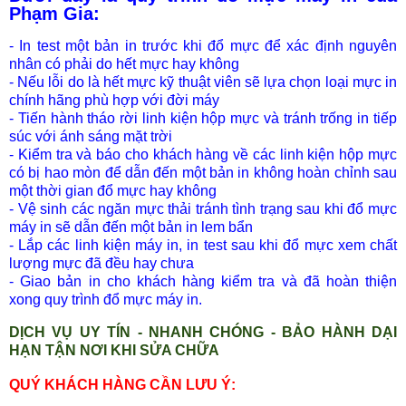
Phạm Gia:
- In test một bản in trước khi đổ mực để xác định nguyên
nhân có phải do hết mực hay không
- Nếu lỗi do là hết mực kỹ thuật viên sẽ lựa chọn loại mực in
chính hãng phù hợp với đời máy
- Tiến hành tháo rời linh kiện hộp mực và tránh trống in tiếp
súc với ánh sáng mặt trời
- Kiểm tra và báo cho khách hàng về các linh kiện hộp mực
có bị hao mòn để dẫn đến một bản in không hoàn chỉnh sau
một thời gian đổ mực hay không
- Vệ sinh các ngăn mực thải tránh tình trạng sau khi đổ mực
máy in sẽ dẫn đến một bản in lem bẩn
- Lắp các linh kiện máy in, in test sau khi đổ mực xem chất
lượng mực đã đều hay chưa
- Giao bản in cho khách hàng kiểm tra và đã hoàn thiện
xong quy trình đổ mực máy in.
DỊCH VỤ UY TÍN - NHANH CHÓNG - BẢO HÀNH DẠI
HẠN TẬN N
Ơ
I KHI SỬA CHỮA
QUÝ KHÁCH HÀNG CẦN LƯU Ý: