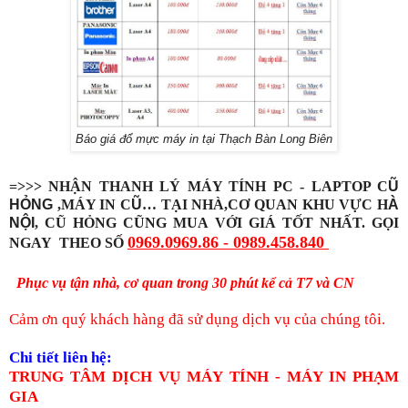
Báo giá đổ mực máy in tại Thạch Bàn Long Biên
=>>> NHẬN THANH LÝ
MÁY TÍNH PC - LAPTOP C
Ũ
H
ỎNG
,MÁY IN C
Ũ
…
TẠI NHÀ,CƠ QUAN KHU VỰC H
À
N
ỘI
, CŨ HỎNG CŨNG MUA VỚI GIÁ TỐT NHẤT. GỌI
0969.0969.86 - 0989.458.840
NGAY THEO SỐ
Phục vụ tận nhà, cơ quan trong 30 phút kể cả T7 và CN
Cảm ơn quý khách hàng đã sử dụng dịch vụ của chúng tôi.
Chi tiết liên hệ:
TRUNG TÂM DỊCH VỤ M
ÁY TÍNH -
MÁY IN PHẠM
GIA